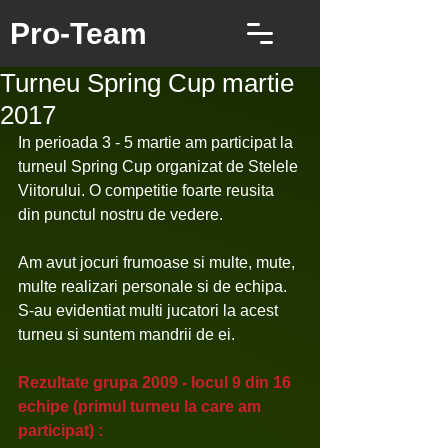
Pro-Team
Turneu Spring Cup martie
2017
In perioada 3 - 5 martie am participat la 
turneul Spring Cup organizat de Stelele 
Viitorului. O competitie foarte reusita 
din punctul nostru de vedere.
Am avut jocuri frumoase si multe, mute, 
multe realizari personale si de echipa. 
S-au evidentiat multi jucatori la acest 
turneu si suntem mandrii de ei. 
Rezultate grupa 2009 - locul 9 din 16 
echipe (primul turneu la care am 
participat) :