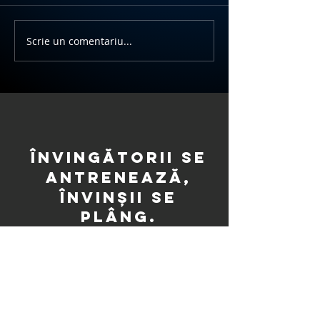
Turneu Ungaria
Scrie un comentariu...
Rezultate campionat 2017
- 2018
Învingătorii se
antrenează,
învinșii se
plâng.