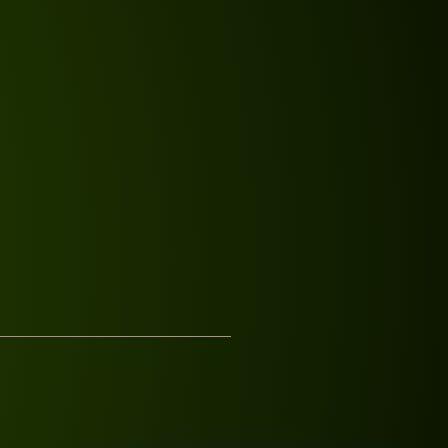
 Rau Sport
ere Arena