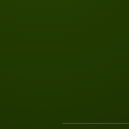
- Baza Sere Arena
- Scoala Orizont 193
- Baza Danilescu