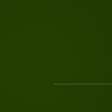
- Baza Sportiva Biruinta
- Baza sportivă Rau Sport Centre
Sector 