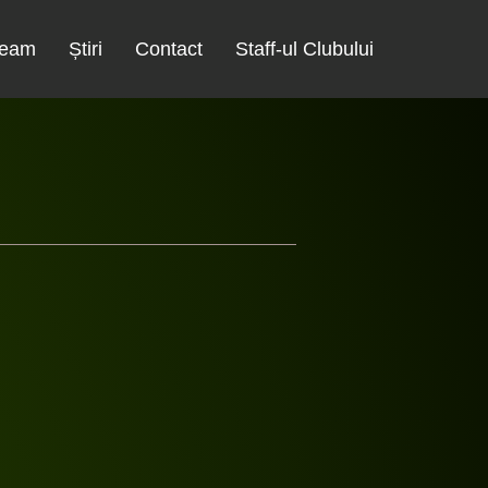
Team
Știri
Contact
Staff-ul Clubului
Laromet
Biruinta